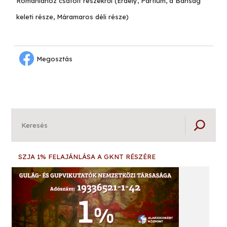
Romániához csatolt részekről (Erdély, Partium, a Bánság
keleti része, Máramaros déli része)
Megosztás
Keresés
SZJA 1% FELAJÁNLÁSA A GKNT RÉSZÉRE