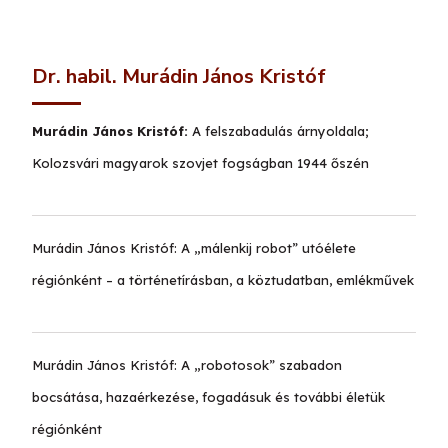
Dr. habil. Murádin János Kristóf
Murádin János Kristóf:
A felszabadulás árnyoldala;
Kolozsvári magyarok szovjet fogságban 1944 őszén
Murádin János Kristóf:
A „málenkij robot” utóélete
régiónként – a történetírásban, a köztudatban, emlékművek
Murádin János Kristóf:
A „robotosok” szabadon
bocsátása, hazaérkezése, fogadásuk és további életük
régiónként