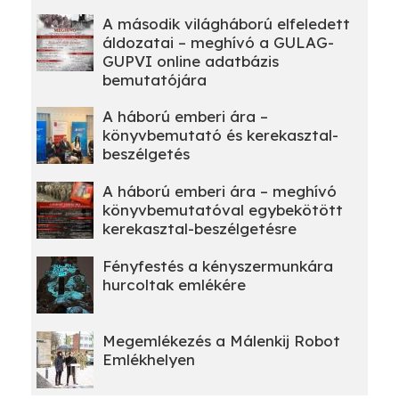
A második világháború elfeledett
áldozatai – meghívó a GULAG-
GUPVI online adatbázis
bemutatójára
A háború emberi ára –
könyvbemutató és kerekasztal-
beszélgetés
A háború emberi ára – meghívó
könyvbemutatóval egybekötött
kerekasztal-beszélgetésre
Fényfestés a kényszermunkára
hurcoltak emlékére
Megemlékezés a Málenkij Robot
Emlékhelyen