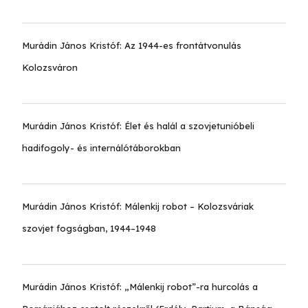
Murádin János Kristóf:
Az 1944-es frontátvonulás
Kolozsváron
Murádin János Kristóf:
Élet és halál a szovjetunióbeli
hadifogoly- és internálótáborokban
Murádin János Kristóf:
Málenkij robot – Kolozsváriak
szovjet fogságban, 1944–1948
Murádin János Kristóf:
„Málenkij robot”-ra hurcolás a