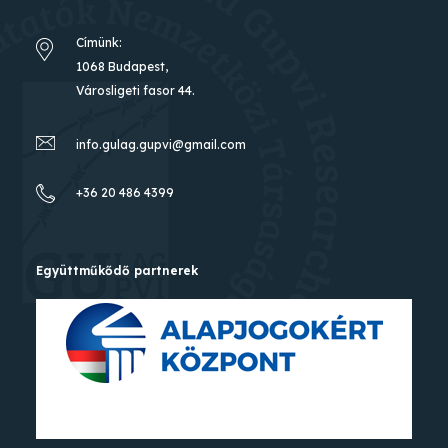
Címünk:
1068 Budapest,
Városligeti fasor 44.
info.gulag.gupvi@gmail.com
+36 20 486 4399
Együttműkődő partnerek