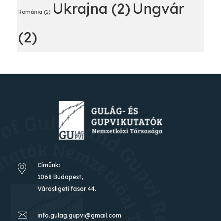
Ukrajna
(2)
Ungvár
Románia
(1)
(2)
Címünk:
1068 Budapest,
Városligeti fasor 44.
info.gulag.gupvi@gmail.com