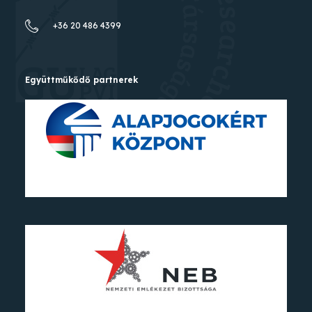
+36 20 486 4399
Együttműkődő partnerek