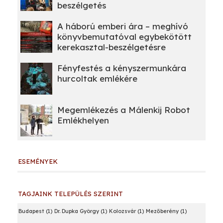
beszélgetés
A háború emberi ára – meghívó
könyvbemutatóval egybekötött
kerekasztal-beszélgetésre
Fényfestés a kényszermunkára
hurcoltak emlékére
Megemlékezés a Málenkij Robot
Emlékhelyen
ESEMÉNYEK
TAGJAINK TELEPÜLÉS SZERINT
Budapest
(1)
Dr. Dupka György
(1)
Kolozsvár
(1)
Mezőberény
(1)