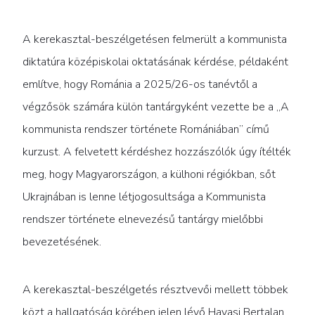
A kerekasztal-beszélgetésen felmerült a kommunista
diktatúra középiskolai oktatásának kérdése, példaként
említve, hogy Románia a 2025/26-os tanévtől a
végzősök számára külön tantárgyként vezette be a „A
kommunista rendszer története Romániában” című
kurzust. A felvetett kérdéshez hozzászólók úgy ítélték
meg, hogy Magyarországon, a külhoni régiókban, sőt
Ukrajnában is lenne létjogosultsága a Kommunista
rendszer története elnevezésű tantárgy mielőbbi
bevezetésének.
A kerekasztal-beszélgetés résztvevői mellett többek
közt a hallgatóság körében jelen lévő Havasi Bertalan,