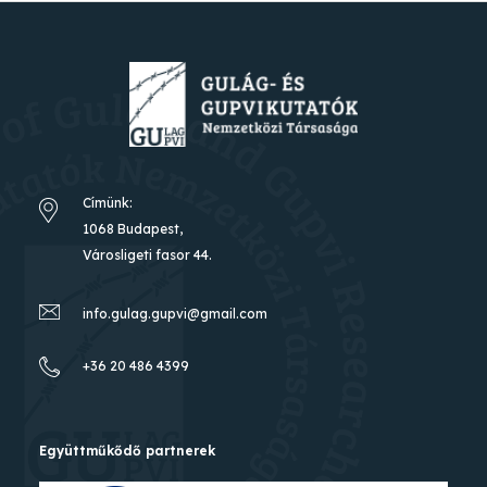
Címünk:
1068 Budapest,
Városligeti fasor 44.
info.gulag.gupvi@gmail.com
+36 20 486 4399
Együttműkődő partnerek