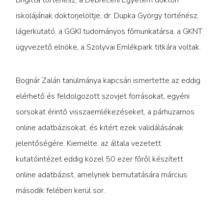
Brigitta történész, a Debreceni Egyetem doktori
iskolájának doktorjelöltje, dr. Dupka György történész,
lágerkutató, a GGKI tudományos főmunkatársa, a GKNT
ügyvezető elnöke, a Szolyvai Emlékpark titkára voltak.
Bognár Zalán tanulmánya kapcsán ismertette az eddig
elérhető és feldolgozott szovjet forrásokat, egyéni
sorsokat érintő visszaemlékezéseket, a párhuzamos
online adatbázisokat, és kitért ezek validálásának
jelentőségére. Kiemelte, az általa vezetett
kutatóintézet eddig közel 50 ezer főről készített
online adatbázist, amelynek bemutatására március
második felében kerül sor.