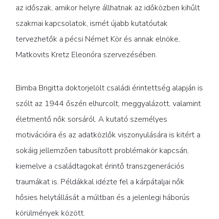
az időszak, amikor helyre állhatnak az időközben kihűlt
szakmai kapcsolatok, ismét újabb kutatóutak
tervezhetők a pécsi Német Kör és annak elnöke,
Matkovits Kretz Eleonóra szervezésében.
Bimba Brigitta doktorjelölt családi érintettség alapján is
szólt az 1944 őszén elhurcolt, meggyalázott, valamint
életmentő nők sorsáról. A kutató személyes
motivációira és az adatközlők viszonyulására is kitért a
sokáig jellemzően tabusított problémakör kapcsán,
kiemelve a családtagokat érintő transzgenerációs
traumákat is. Példákkal idézte fel a kárpátaljai nők
hősies helytállását a múltban és a jelenlegi háborús
körülmények között.