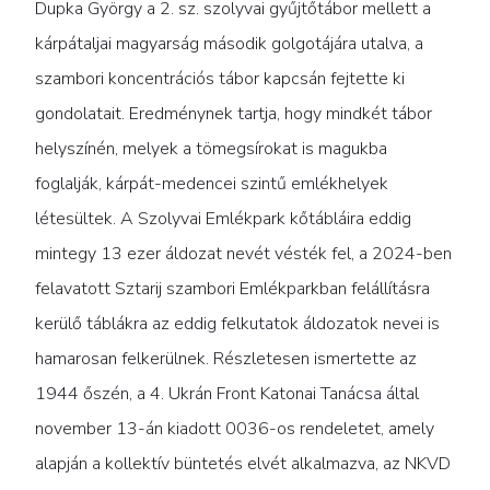
Dupka György a 2. sz. szolyvai gyűjtőtábor mellett a
kárpátaljai magyarság második golgotájára utalva, a
szambori koncentrációs tábor kapcsán fejtette ki
gondolatait. Eredménynek tartja, hogy mindkét tábor
helyszínén, melyek a tömegsírokat is magukba
foglalják, kárpát-medencei szintű emlékhelyek
létesültek. A Szolyvai Emlékpark kőtábláira eddig
mintegy 13 ezer áldozat nevét vésték fel, a 2024-ben
felavatott Sztarij szambori Emlékparkban felállításra
kerülő táblákra az eddig felkutatok áldozatok nevei is
hamarosan felkerülnek. Részletesen ismertette az
1944 őszén, a 4. Ukrán Front Katonai Tanácsa által
november 13-án kiadott 0036-os rendeletet, amely
alapján a kollektív büntetés elvét alkalmazva, az NKVD