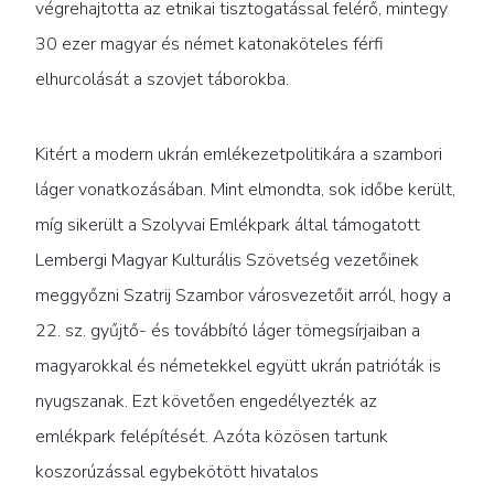
végrehajtotta az etnikai tisztogatással felérő, mintegy
30 ezer magyar és német katonaköteles férfi
elhurcolását a szovjet táborokba.
Kitért a modern ukrán emlékezetpolitikára a szambori
láger vonatkozásában. Mint elmondta, sok időbe került,
míg sikerült a Szolyvai Emlékpark által támogatott
Lembergi Magyar Kulturális Szövetség vezetőinek
meggyőzni Szatrij Szambor városvezetőit arról, hogy a
22. sz. gyűjtő- és továbbító láger tömegsírjaiban a
magyarokkal és németekkel együtt ukrán patrióták is
nyugszanak. Ezt követően engedélyezték az
emlékpark felépítését. Azóta közösen tartunk
koszorúzással egybekötött hivatalos