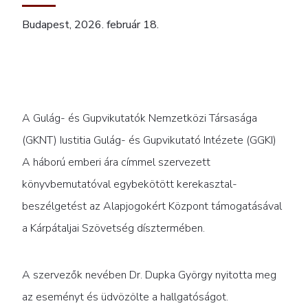
Budapest, 2026. február 18.
A Gulág- és Gupvikutatók Nemzetközi Társasága
(GKNT) Iustitia Gulág- és Gupvikutató Intézete (GGKI)
A háború emberi ára címmel szervezett
könyvbemutatóval egybekötött kerekasztal-
beszélgetést az Alapjogokért Központ támogatásával
a Kárpátaljai Szövetség dísztermében.
A szervezők nevében Dr. Dupka György nyitotta meg
az eseményt és üdvözölte a hallgatóságot.