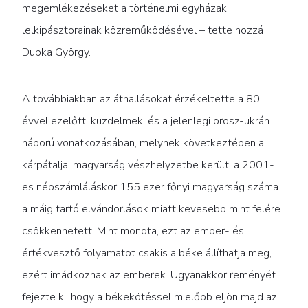
megemlékezéseket a történelmi egyházak
lelkipásztorainak közreműködésével – tette hozzá
Dupka György.
A továbbiakban az áthallásokat érzékeltette a 80
évvel ezelőtti küzdelmek, és a jelenlegi orosz-ukrán
háború vonatkozásában, melynek következtében a
kárpátaljai magyarság vészhelyzetbe került: a 2001-
es népszámláláskor 155 ezer főnyi magyarság száma
a máig tartó elvándorlások miatt kevesebb mint felére
csökkenhetett. Mint mondta, ezt az ember- és
értékvesztő folyamatot csakis a béke állíthatja meg,
ezért imádkoznak az emberek. Ugyanakkor reményét
fejezte ki, hogy a békekötéssel mielőbb eljön majd az