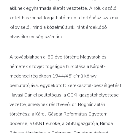
akiknek egyharmada életét vesztette. A róluk szóló
kötet haszonnal forgatható mind a történész szakma
képviselői, mind a közelmúltunk iránt érdeklődő
olvasóközönség számára.
A továbbiakban a ’80 éve történt: Magyarok és
németek szovjet fogságba hurcolása a Kárpát-
medencei régiókban 1944/45’ című könyv
bemutatójával egybekötött kerekasztal-beszélgetést
Havasi Dániel politológus, a GGKI igazgatóhelyettese
vezette, amelynek résztvevői dr. Bognár Zalán
történész, a Károli Gáspár Református Egyetem
docense, a GKNT elnöke, a GGKI igazgatója, Bimba