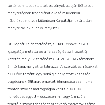
történelmi tapasztalatok és tények alapján ítélte el a
magyarságnak tragédiákat okozó mindenkori
háborúkat, melyek különösen Kárpátalján az ártatlan
magyar civilek ellen is irányultak.
Dr. Bognár Zalán történész, a GKNT elnöke, a GGKI
igazgatója mutatta be a Társaság és az Intézet új
kötetét, mely 17 történész GUPVI-GULÁG témakört
érintő tanulmányait tartalmazza. A szerzők az írásaikkal
a 80 éve történt, egy sokáig elhallgatott közösségi
tragédiának állítanak emléket. Elmondása szerint – a
fronton szovjet hadifogságba került 700 000
honvéddel együtt – összesen mintegy 1 millióra
tehető a szovjet fogságot szenvedő magyarok száma,