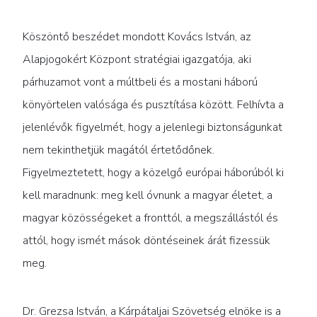
Köszöntő beszédet mondott Kovács István, az
Alapjogokért Központ stratégiai igazgatója, aki
párhuzamot vont a múltbeli és a mostani háború
könyörtelen valósága és pusztítása között. Felhívta a
jelenlévők figyelmét, hogy a jelenlegi biztonságunkat
nem tekinthetjük magától értetődőnek.
Figyelmeztetett, hogy a közelgő európai háborúból ki
kell maradnunk: meg kell óvnunk a magyar életet, a
magyar közösségeket a fronttól, a megszállástól és
attól, hogy ismét mások döntéseinek árát fizessük
meg.
Dr. Grezsa István, a Kárpátaljai Szövetség elnöke is a