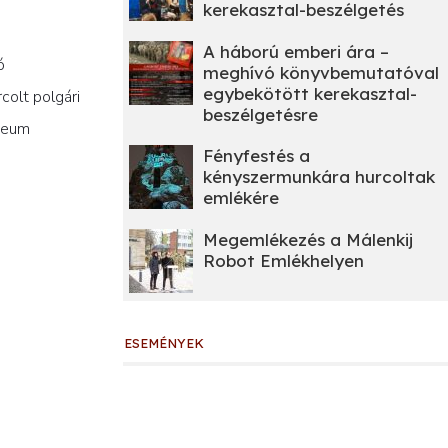
kerekasztal-beszélgetés
A háború emberi ára –
ó
meghívó könyvbemutatóval
egybekötött kerekasztal-
colt polgári
beszélgetésre
úzeum
Fényfestés a
kényszermunkára hurcoltak
emlékére
Megemlékezés a Málenkij
Robot Emlékhelyen
ESEMÉNYEK