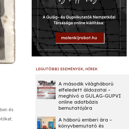
LEGUTÓBBI ESEMÉNYEK, HÍREK
A második világháború
elfeledett áldozatai –
meghívó a GULAG-GUPVI
online adatbázis
bemutatójára
 bel-és
otókat,
A háború emberi ára –
könyvbemutató és