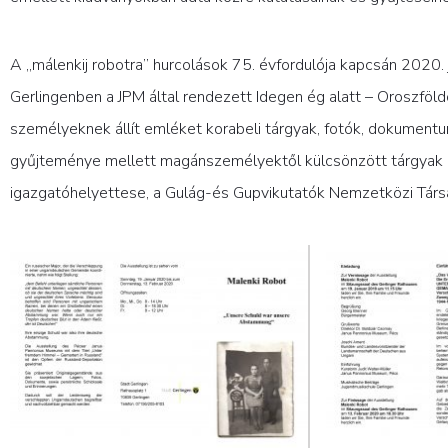
A „málenkij robotra” hurcolások 75. évfordulója kapcsán 2020
Gerlingenben a JPM által rendezett Idegen ég alatt – Oroszföld
személyeknek állít emléket korabeli tárgyak, fotók, dokument
gyűjteménye mellett magánszemélyektől külcsönzött tárgyak is l
igazgatóhelyettese, a Gulág-és Gupvikutatók Nemzetközi Társasá