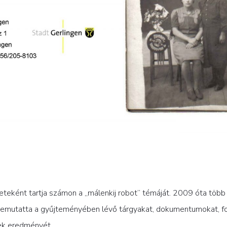
teként tartja számon a „málenkij robot” témáját. 2009 óta több
l, bemutatta a gyűjteményében lévő tárgyakat, dokumentumokat, f
nek eredményét.