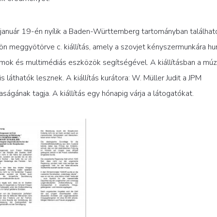
. január 19-én nyílik a Baden-Württemberg tartományban találhat
ön meggyötörve c. kiállítás, amely a szovjet kényszermunkára hur
umok és multimédiás eszközök segítségével. A kiállításban a m
áthatók lesznek. A kiállítás kurátora: W. Müller Judit a JPM
gának tagja. A kiállítás egy hónapig várja a látogatókat.