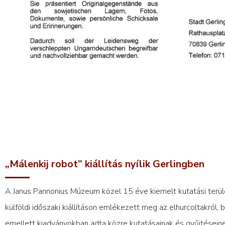
„Málenkij robot” kiállítás nyílik Gerlingben
A Janus Pannonius Múzeum közel 15 éve kiemelt kutatási terüle
külföldi időszaki kiállításon emlékezett meg az elhurcoltakró
emellett kiadványokban adta közre kutatásainak és gyűjtései