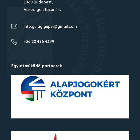
1068 Budapest,
Városligeti fasor 44.
info.gulag.gupvi@gmail.com
+36 20 486 4399
Együttműkődő partnerek