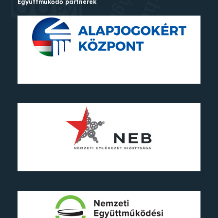
Együttműkődő partnerek