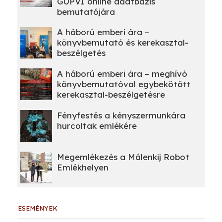
GUPVI online adatbázis
bemutatójára
A háború emberi ára –
könyvbemutató és kerekasztal-
beszélgetés
A háború emberi ára – meghívó
könyvbemutatóval egybekötött
kerekasztal-beszélgetésre
Fényfestés a kényszermunkára
hurcoltak emlékére
Megemlékezés a Málenkij Robot
Emlékhelyen
ESEMÉNYEK