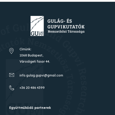
Címünk:
1068 Budapest,
Városligeti fasor 44.
info.gulag.gupvi@gmail.com
+36 20 486 4399
Együttműkődő partnerek