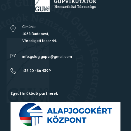
Címünk:
1068 Budapest,
Városligeti fasor 44.
info.gulag.gupvi@gmail.com
+36 20 486 4399
Együttműkődő partnerek