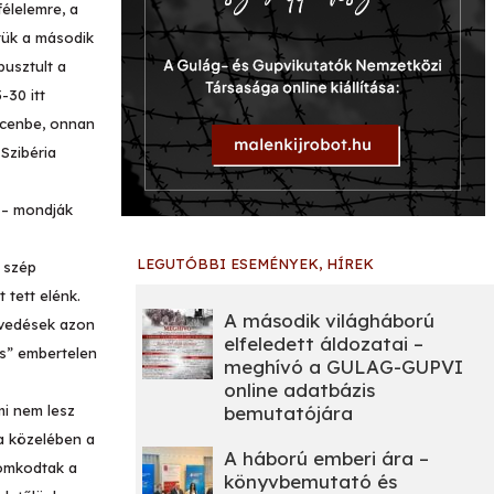
félelemre, a
ttük a második
pusztult a
-30 itt
recenbe, onnan
Szibéria
a – mondják
LEGUTÓBBI ESEMÉNYEK, HÍREK
ő szép
 tett elénk.
A második világháború
nvedések azon
elfeledett áldozatai –
és” embertelen
meghívó a GULAG-GUPVI
online adatbázis
bemutatójára
mi nem lesz
va közelében a
A háború emberi ára –
romkodtak a
könyvbemutató és