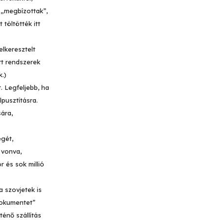
 „megbízottak”,
töltötték itt
lkeresztelt
tt rendszerek
k.)
. Legfeljebb, ha
pusztításra.
sára,
egét,
 vonva,
 és sok millió
a szovjetek is
dokumentet”
ténő szállítás