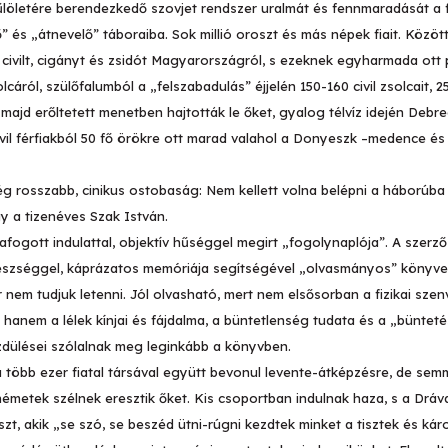
gyűlöletére berendezkedő szovjet rendszer uralmát és fennmaradását a 
ő” és „átnevelő” táboraiba. Sok millió oroszt és más népek fiait. Közö
 civilt, cigányt és zsidót Magyarországról, s ezeknek egyharmada ott 
ról, szülőfalumból a „felszabadulás” éjjelén 150-160 civil zsolcait, 25
majd erőltetett menetben hajtották le őket, gyalog télvíz idején Deb
vil férfiakból 50 fő örökre ott marad valahol a Donyeszk –medence és 
még rosszabb, cinikus ostobaság: Nem kellett volna belépni a háborúb
gy a tizenéves Szak István.
zafogott indulattal, objektív hűséggel megirt „fogolynaplója”. A szerz
skészséggel, káprázatos memóriája segítségével „olvasmányos” könyvet
em tudjuk letenni. Jól olvasható, mert nem elsősorban a fizikai sze
s, hanem a lélek kínjai és fájdalma, a büntetlenség tudata és a „büntet
 rezdülései szólalnak meg leginkább a könyvben.
 több ezer fiatal társával együtt bevonul levente-átképzésre, de sem
émetek szélnek eresztik őket. Kis csoportban indulnak haza, s a Drá
szt, akik „se szó, se beszéd ütni-rúgni kezdtek minket a tisztek és ká