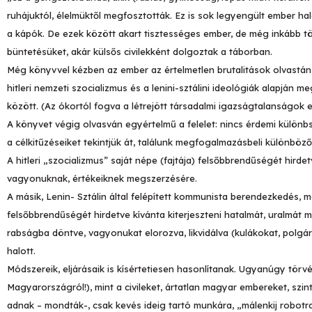
ruhájuktól, élelmüktől megfosztották. Ez is sok legyengült ember ha
a kápók. De ezek között akart tisztességes ember, de még inkább töb
büntetésüket, akár külsős civilekként dolgoztak a táborban.
Még könyvvel kézben az ember az értelmetlen brutalitások olvastán
hitleri nemzeti szocializmus és a lenini-sztálini ideológiák alapján
között. (Az ókortól fogva a létrejött társadalmi igazságtalanságok e
A könyvet végig olvasván egyértelmű a felelet: nincs érdemi különbsé
a célkitűzéseiket tekintjük át, találunk megfogalmazásbeli különbö
A hitleri „szocializmus” saját népe (fajtája) felsőbbrendűségét hirde
vagyonuknak, értékeiknek megszerzésére.
A másik, Lenin- Sztálin által felépített kommunista berendezkedés, me
felsőbbrendűségét hirdetve kívánta kiterjeszteni hatalmát, uralmát 
rabságba döntve, vagyonukat elorozva, likvidálva (kulákokat, polgá
halott.
Módszereik, eljárásaik is kísértetiesen hasonlítanak. Ugyanúgy törv
Magyarországról!), mint a civileket, ártatlan magyar embereket, s
adnak – mondták-, csak kevés ideig tartó munkára, „málenkij robotra” 