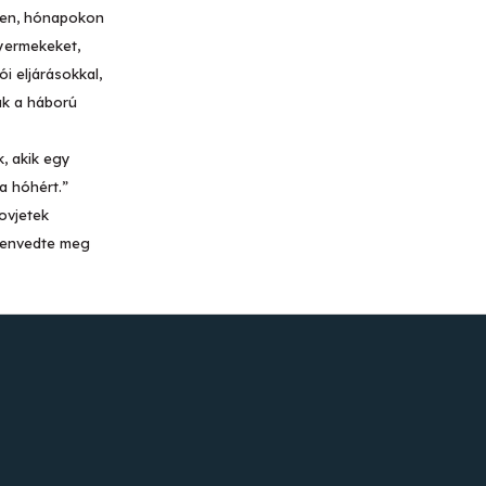
eken, hónapokon
gyermekeket,
i eljárásokkal,
ak a háború
, akik egy
a hóhért.”
ovjetek
szenvedte meg