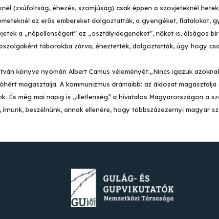
knél (zsúfoltság, éhezés, szomjúság) csak éppen a szovjeteknél het
 németeknél az erős embereket dolgoztatták, a gyengéket, fiatalokat, 
etek a „népellenségeit” az „osztályidegeneket”, nőket is, álságos bíró
abszolgaként táborokba zárva, éheztették, dolgoztatták, úgy hogy cs
tván könyve nyomán Albert Camus véleményét:„Nincs igazuk azoknak
hóhért magasztalja. A kommunizmus drámaibb: az áldozat magasztalja 
k. És még mai napig is „illetlenség” a hivatalos Magyarországon a sz
k, írnunk, beszélnünk, annak ellenére, hogy többszázezernyi magyar 