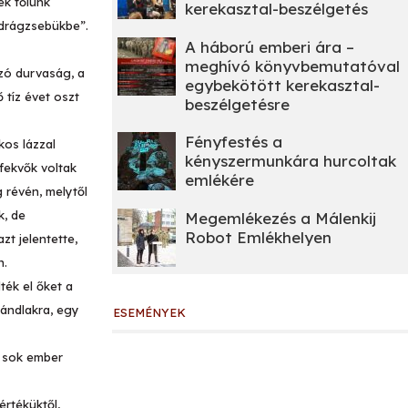
ek tőlünk
kerekasztal-beszélgetés
adrágzsebükbe”.
A háború emberi ára –
meghívó könyvbemutatóval
ázó durvaság, a
egybekötött kerekasztal-
 tíz évet oszt
beszélgetésre
Fényfestés a
kos lázzal
kényszermunkára hurcoltak
fekvők voltak
emlékére
 révén, melytől
k, de
Megemlékezés a Málenkij
Robot Emlékhelyen
zt jelentette,
n.
ték el őket a
ándlakra, egy
ESEMÉNYEK
, sok ember
értéküktől,