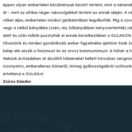
éppen olyan embertelen körülmények között történt, mint a némete
át – mint az afrikai néger rabszolgákkal történt ez annak idején. A
nőket aljas, embertelen módon gázkamrában legyilkolták. Míg a szovj
vagy a nélkül bányákba (szén, réz, kőbányákban kényszerítették) r
alatt és után milliók pusztultak el ennek következtében a GULAGON.
Olvasóink és minden gondolkodó ember figyelmébe ajánlom Szak Is
kalap alá veszik a fasizmust és az orosz kommunizmust. A hóhér a 
Nekünk évtizedeken át dicsőítő hálaéneket kellett kórusban zengnün
iszonyatos, emberellenes bűneiről, tömeg gyilkosságaikról szólnun
ártatlanul a GULAGot.
Zsiros Sándor