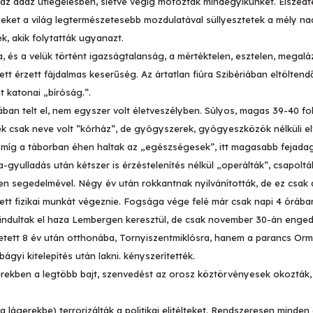
 az ádáz ütlegelésben, sietve végig motoztak mindegyikünket. Elszedt
 Ezeket a világ legtermészetesebb mozdulatával süllyesztetek a mély n
k, akik folytatták ugyanazt.
, és a velük történt igazságtalanság, a mértéktelen, esztelen, megal
érzett fájdalmas keserűség. Az ártatlan fiúra Szibériában eltöltendő
 katonai „bíróság.”.
an telt el, nem egyszer volt életveszélyben. Súlyos, magas 39-40 fo
k csak neve volt ”kórház”, de gyógyszerek, gyógyeszközök nélküli el
z, míg a táborban éhen haltak az „egészségesek”, itt magasabb fejadag
-gyulladás után kétszer is érzéstelenítés nélkül „operálták”, csapoltá
en segedelmével. Négy év után rokkantnak nyilvánították, de ez csak a
lett fizikai munkát végeznie. Fogsága vége felé már csak napi 4 órába
én indultak el haza Lembergen keresztül, de csak november 30-án enged
tett 8 év után otthonába, Tornyiszentmiklósra, hanem a parancs Orm
bágyi kitelepítés után lakni. kényszerítették.
erekben a legtöbb bajt, szenvedést az orosz köztörvényesek okozták
a lágerekbe) terrorizálták a politikai elitélteket. Rendszeresen minden 