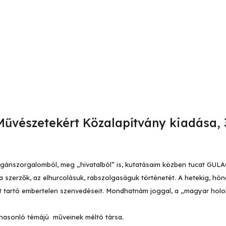
űvészetekért Közalapítvány kiadása, 3
agánszorgalomból, meg „hivatalból” is, kutatásaim közben tucat GUL
 szerzők, az elhurcolásuk, rabszolgaságuk történetét. A hetekig, hón
át tartó embertelen szenvedéseit. Mondhatnám joggal, a „magyar holo
hasonló témájú műveinek méltó társa.