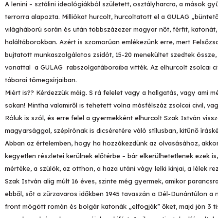
A lenini – sztálini ideológiákból született, osztályharcra, a mások 
terrorra alapozta. Milliókat hurcolt, hurcoltatott el a GULAG „büntet
világháború során és után többszázezer magyar nőt, férfit, katonát,
haláltáborokban. Azért is szomorúan emlékezünk erre, mert Felsőzsolcá
bujtatott munkaszolgálatos zsidót, 15-20 menekültet szedtek össze, 
vonattal a GULAG rabszolgatáboraiba vitték. Az elhurcolt zsolcai ci
táborai tömegsírjaiban.
Miért is?? Kérdezzük máig. S rá felelet vagy a hallgatás, vagy ami 
sokan! Mintha valamiről is tehetett volna másfélszáz zsolcai civil, va
Róluk is szól, és erre felel a gyermekként elhurcolt Szak István viss
magyarsággal, szépírónak is dicséretére váló stílusban, kitűnő írá
Abban az értelemben, hogy ha hozzákezdünk az olvasásához, akkor n
kegyetlen részletei kerülnek előtérbe – bár elkerülhetetlenek ezek i
mértéke, a szülök, az otthon, a haza utáni vágy lelki kínjai, a lélek
Szak István alig múlt 16 éves, szinte még gyermek, amikor parancsra
ebből, sőt a zűrzavaros időkben 1945 tavaszán a Dél-Dunántúlon a n
front mögött román és bolgár katonák „elfogják” őket, majd jön 3 ti