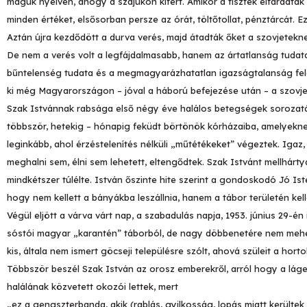
maguk nyelvén, ahogy a szájukon kifért. Amikor a tisztek elfáradtak
minden értéket, elsősorban persze az órát, töltőtollat, pénztárcát.
Aztán újra kezdődött a durva verés, majd átadták őket a szovjetekne
De nem a verés volt a legfájdalmasabb, hanem az ártatlanság tudata
bűntelenség tudata és a megmagyarázhatatlan igazságtalanság felett 
ki még Magyarországon – jóval a háború befejezése után – a szovjet
Szak Istvánnak rabsága első négy éve halálos betegségek sorozatáb
többször, hetekig – hónapig feküdt börtönök kórházaiba, amelyekne
leginkább, ahol érzéstelenítés nélküli „műtétékeket” végeztek. Iga
meghalni sem, élni sem lehetett, eltengődtek. Szak Istvánt mellhártya
mindkétszer túlélte. István őszinte hite szerint a gondoskodó Jó Ist
hogy nem kellett a bányákba leszállnia, hanem a tábor területén kel
Végül eljött a várva várt nap, a szabadulás napja, 1953. június 29-
sóstói magyar „karantén” táborból, de nagy döbbenetére nem mehe
kis, általa nem ismert göcseji településre szólt, ahová szüleit a horto
Többször beszél Szak István az orosz emberekről, arról hogy a lág
halálának közvetett okozói lettek, mert
„ez a gengszterbanda, akik (rablás, gyilkosság, lopás miatt kerültek 