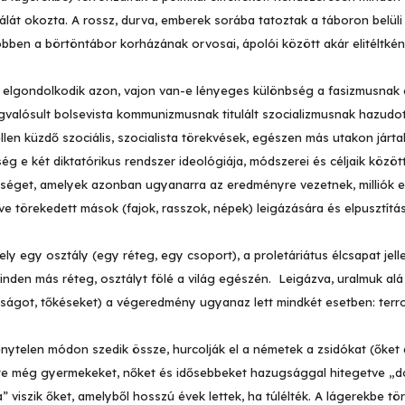
lálát okozta. A rossz, durva, emberek sorába tatoztak a táboron belüli
ben a börtöntábor korházának orvosai, ápolói között akár elitéltként 
 elgondolkodik azon, vajon van-e lényeges különbség a fasizmusnak e
 megvalósult bolsevista kommunizmusnak titulált szocializmusnak hazudo
llen küzdő szociális, szocialista törekvések, egészen más utakon járta
g e két diktatórikus rendszer ideológiája, módszerei és céljaik között
zőséget, amelyek azonban ugyanarra az eredményre vezetnek, milliók el
tve törekedett mások (fajok, rasszok, népek) leigázására és elpusztítá
ly egy osztály (egy réteg, egy csoport), a proletáriátus élcsapat jell
minden más réteg, osztályt fölé a világ egészén. Leigázva, uralmuk alá
rságot, tőkéseket) a végeredmény ugyanaz lett mindkét esetben: terror
énytelen módon szedik össze, hurcolják el a németek a zsidókat (őket 
zinte még gyermekeket, nőket és idősebbeket hazugsággal hitegetve „
viszik őket, amelyből hosszú évek lettek, ha túlélték. A lágerekbe tör