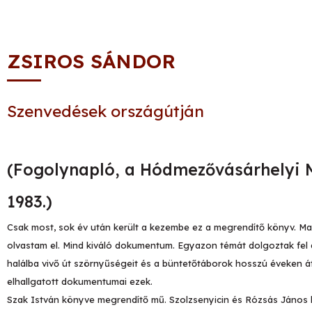
ZSIROS SÁNDOR
Szenvedések országútján
(Fogolynapló, a Hódmezővásárhelyi M
1983.)
Csak most, sok év után került a kezembe ez a megrendítő könyv. M
olvastam el. Mind kiváló dokumentum. Egyazon témát dolgoztak fel a
halálba vivő út szörnyűségeit és a büntetőtáborok hosszú éveken 
elhallgatott dokumentumai ezek.
Szak István könyve megrendítő mű. Szolzsenyicin és Rózsás János 