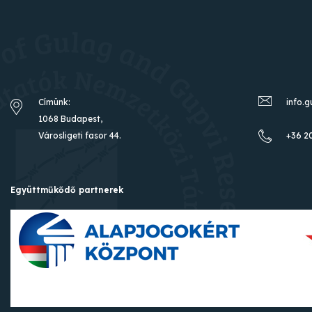
Címünk:
info.
1068 Budapest,
Városligeti fasor 44.
+36 2
Együttműkődő partnerek