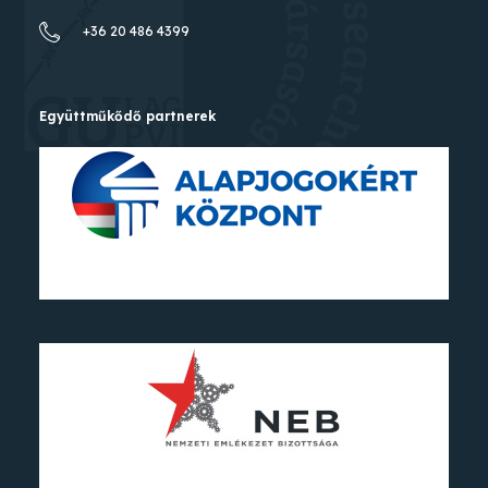
+36 20 486 4399
Együttműkődő partnerek