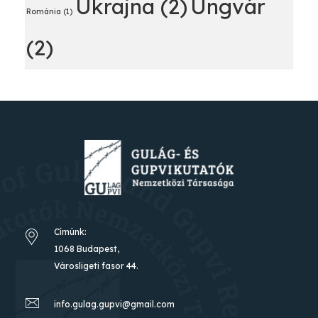
Ukrajna
(2)
Ungvár
Románia
(1)
(2)
Címünk:
1068 Budapest,
Városligeti fasor 44.
info.gulag.gupvi@gmail.com