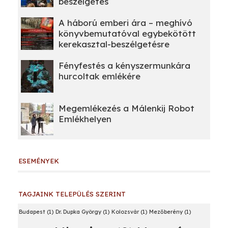
beszélgetés
A háború emberi ára – meghívó
könyvbemutatóval egybekötött
kerekasztal-beszélgetésre
Fényfestés a kényszermunkára
hurcoltak emlékére
Megemlékezés a Málenkij Robot
Emlékhelyen
ESEMÉNYEK
TAGJAINK TELEPÜLÉS SZERINT
Budapest
(1)
Dr. Dupka György
(1)
Kolozsvár
(1)
Mezőberény
(1)