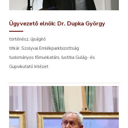
Ügyvezető elnök: Dr. Dupka György
történész, újságíró
titkár, Szolyvai Emlékparkbizottság
tudományos főmunkatárs, Iustitia Gulág- és
Gupvikutató Intézet